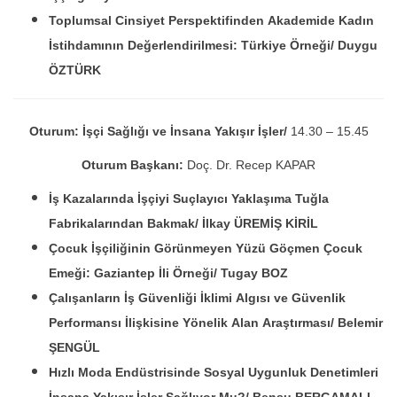
Toplumsal Cinsiyet Perspektifinden Akademide Kadın
İstihdamının Değerlendirilmesi: Türkiye Örneği/
Duygu
ÖZTÜRK
Oturum: İşçi Sağlığı ve İnsana Yakışır İşler/
14.30 – 15.45
Oturum Başkanı:
Doç. Dr. Recep KAPAR
İş Kazalarında İşçiyi Suçlayıcı Yaklaşıma Tuğla
Fabrikalarından Bakmak/ İlkay ÜREMİŞ KİRİL
Çocuk İşçiliğinin Görünmeyen Yüzü Göçmen Çocuk
Emeği: Gaziantep İli Örneği/ Tugay BOZ
Çalışanların İş Güvenliği İklimi Algısı ve Güvenlik
Performansı İlişkisine Yönelik Alan Araştırması/ Belemir
ŞENGÜL
Hızlı Moda Endüstrisinde Sosyal Uygunluk Denetimleri
İnsana Yakışır İşler Sağlıyor Mu?/ Bensu BERGAMALI