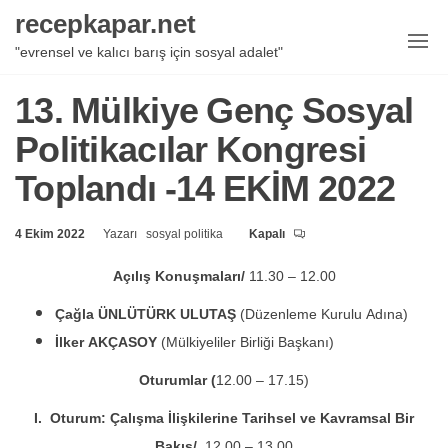
İçeriğe
recepkapar.net
geç
"evrensel ve kalıcı barış için sosyal adalet"
13. Mülkiye Genç Sosyal
Politikacılar Kongresi
Toplandı -14 EKİM 2022
4 Ekim 2022
Yazarı
sosyal politika
Kapalı
Açılış Konuşmaları/
11.30 – 12.00
Çağla ÜNLÜTÜRK ULUTAŞ
(Düzenleme Kurulu Adına)
İlker AKÇASOY
(Mülkiyeliler Birliği Başkanı)
Oturumlar (
12.00 – 17.15)
I. Oturum: Çalışma İlişkilerine Tarihsel ve Kavramsal Bir
Bakış/
12.00 – 13.00