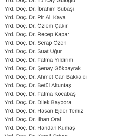
Yrd. Doç. Dr. Tuncay Güloğlu
Yrd. Doç. Dr. İbrahim Subaşı
Yrd. Doç. Dr. Pir Ali Kaya
Yrd. Doç. Dr. Özlem Çakır
Yrd. Doç. Dr. Recep Kapar
Yrd. Doç. Dr. Serap Özen
Yrd. Doç. Dr. Suat Uğur
Yrd. Doç. Dr. Fatma Yıldırım
Yrd. Doç. Dr. Şenay Gökbayrak
Yrd. Doç. Dr. Ahmet Can Bakkalcı
Yrd. Doç. Dr. Betül Altuntaş
Yrd. Doç. Dr. Fatma Kocabaş
Yrd. Doç. Dr. Dilek Baybora
Yrd. Doç. Dr. Hasan Ejder Temiz
Yrd. Doç. Dr. İlhan Oral
Yrd. Doç. Dr. Handan Kumaş