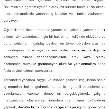
Üniversitelerimizdeki Çalışma Ekonomisi ve Endüstri İlişkileri
Bölümleri’nin öğretim üyeleri olarak, bir süredir başta Tuzla olmak
üzere tersanelerde yaşanan iş kazaları ve ölümler vicdanımızı
yaralıyor.
Öğrencilerine insan onuruna yaraşır bir çalışma yaşamının bir
ülkenin tüm vatandaşları için bir hak olma niteliğinde olduğunu ve
bunu sağlamanın çağdaş devletin en temel görevleri arasında
bulunduğunu öğretmeye çalışan bizler;
sebepleri, sıklığı ve
sonuçları birlikte değerlendirildiğinde artık ‘kaza’ olarak
nitelenmesi mümkün görünmeyen ölüm ve yaralanmalara
daha
fazla seyirci kalmak istemiyoruz.
Tersaneleri yasalara saygılı ve insanca çalışma koşullarına sahip
iş ortamları haline getirmek, bunun için gerekli düzenleme ve
uygulamaları yapmak, denetimleri gerçekleştirmek, çalışma
mevzuatında uluslararası normlara da uygun değişiklikler
yapmak,
devletin hiçbir biçimde vazgeçemeyeceği bir görev olma