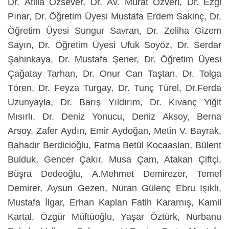
Dr. Atilla Özsever, Dr. Av. Murat Özveri, Dr. Ezgi
Pınar, Dr. Öğretim Üyesi Mustafa Erdem Sakinç, Dr.
Öğretim Üyesi Sungur Savran, Dr. Zeliha Gizem
Sayın, Dr. Öğretim Üyesi Ufuk Soyöz, Dr. Serdar
Şahinkaya, Dr. Mustafa Şener, Dr. Öğretim Üyesi
Çağatay Tarhan, Dr. Onur Can Taştan, Dr. Tolga
Tören, Dr. Feyza Turgay, Dr. Tunç Türel, Dr.Ferda
Uzunyayla, Dr. Barış Yıldırım, Dr. Kıvanç Yiğit
Mısırlı, Dr. Deniz Yonucu, Deniz Aksoy, Berna
Arsoy, Zafer Aydın, Emir Aydoğan, Metin V. Bayrak,
Bahadır Berdicioğlu, Fatma Betül Kocaaslan, Bülent
Bulduk, Gencer Çakır, Musa Çam, Atakan Çiftçi,
Büşra Dedeoğlu, A.Mehmet Demirezer, Temel
Demirer, Aysun Gezen, Nuran Gülenç Ebru Işıklı,
Mustafa İlgar, Erhan Kaplan Fatih Kararnış, Kamil
Kartal, Özgür Müftüoğlu, Yaşar Öztürk, Nurbanu