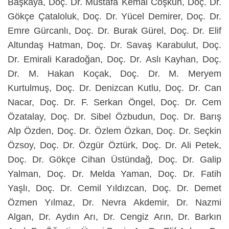
Başkaya, Doç. Dr. Mustafa Kemal Coşkun, Doç. Dr.
Gökçe Çataloluk, Doç. Dr. Yücel Demirer, Doç. Dr.
Emre Gürcanlı, Doç. Dr. Burak Gürel, Doç. Dr. Elif
Altundaş Hatman, Doç. Dr. Savaş Karabulut, Doç.
Dr. Emirali Karadoğan, Doç. Dr. Aslı Kayhan, Doç.
Dr. M. Hakan Koçak, Doç. Dr. M. Meryem
Kurtulmuş, Doç. Dr. Denizcan Kutlu, Doç. Dr. Can
Nacar, Doç. Dr. F. Serkan Öngel, Doç. Dr. Cem
Özatalay, Doç. Dr. Sibel Özbudun, Doç. Dr. Barış
Alp Özden, Doç. Dr. Özlem Özkan, Doç. Dr. Seçkin
Özsoy, Doç. Dr. Özgür Öztürk, Doç. Dr. Ali Petek,
Doç. Dr. Gökçe Cihan Üstündağ, Doç. Dr. Galip
Yalman, Doç. Dr. Melda Yaman, Doç. Dr. Fatih
Yaşlı, Doç. Dr. Cemil Yıldızcan, Doç. Dr. Demet
Özmen Yılmaz, Dr. Nevra Akdemir, Dr. Nazmi
Algan, Dr. Aydın Arı, Dr. Cengiz Arın, Dr. Barkın