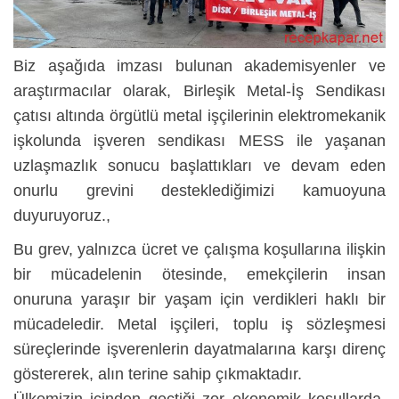
Biz aşağıda imzası bulunan akademisyenler ve
araştırmacılar olarak, Birleşik Metal-İş Sendikası
çatısı altında örgütlü metal işçilerinin elektromekanik
işkolunda işveren sendikası MESS ile yaşanan
uzlaşmazlık sonucu başlattıkları ve devam eden
onurlu grevini desteklediğimizi kamuoyuna
duyuruyoruz.,
Bu grev, yalnızca ücret ve çalışma koşullarına ilişkin
bir mücadelenin ötesinde, emekçilerin insan
onuruna yaraşır bir yaşam için verdikleri haklı bir
mücadeledir. Metal işçileri, toplu iş sözleşmesi
süreçlerinde işverenlerin dayatmalarına karşı direnç
göstererek, alın terine sahip çıkmaktadır.
Ülkemizin içinden geçtiği zor ekonomik koşullarda,