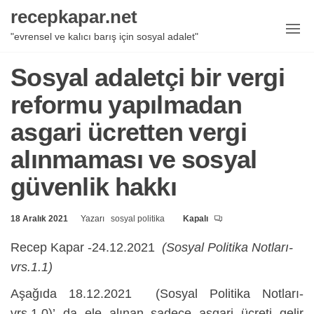
İçeriğe
recepkapar.net
geç
"evrensel ve kalıcı barış için sosyal adalet"
Sosyal adaletçi bir vergi
reformu yapılmadan
asgari ücretten vergi
alınmaması ve sosyal
güvenlik hakkı
18 Aralık 2021
Yazarı
sosyal politika
Kapalı
Recep Kapar -24.12.2021
(Sosyal Politika Notları-
vrs.1.1)
Aşağıda 18.12.2021 (Sosyal Politika Notları-
vrs.1.0)’ da ele alınan sadece asgari ücreti gelir